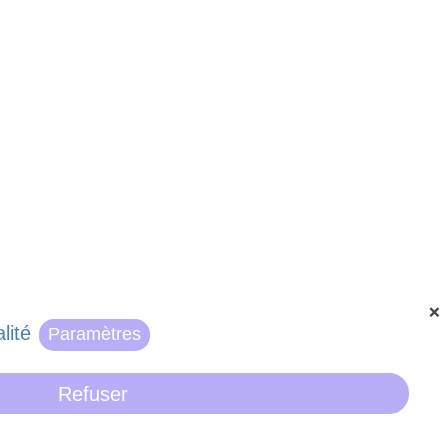
❌
lité
Paramètres
Refuser