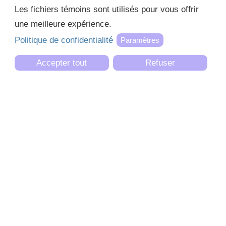
Les fichiers témoins sont utilisés pour vous offrir
NOUS JOINDRE
une meilleure expérience.
THÉÂTRE PARMINOU
Politique de confidentialité
Paramètres
150, Boulevard des Bois-Francs Nord Victoriaville,
G6P 1G1
Accepter tout
Refuser
819 758-0577
514 383-7077
parminou@parminou.com
NOS SPECTACLES
Préscolaire
Primaire
Secondaire